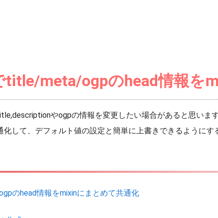
jsでtitle/meta/ogpのhead
title,descriptionやogpの情報を変更したい場合があると思いま
を共通化して、デフォルト値の設定と簡単に上書きできるように
meta/ogpのhead情報をmixinにまとめて共通化