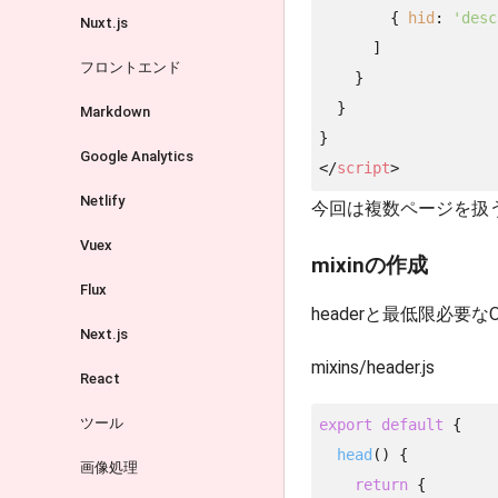
        { 
hid
: 
'desc
Nuxt.js
      ]

フロントエンド
    }

  }

Markdown
Google Analytics
</
script
>
Netlify
今回は複数ページを扱う
Vuex
mixinの作成
Flux
headerと最低限必要
Next.js
mixins/header.js
React
ツール
export
default
 {

head
(
)
 {

画像処理
return
 {
