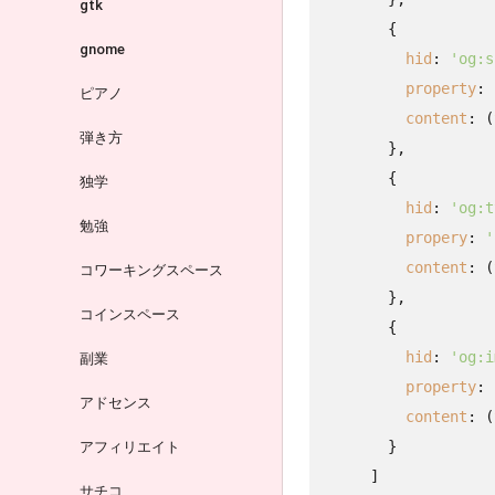
gtk
        {

gnome
hid
: 
'og:s
property
: 
ピアノ
content
: (
弾き方
        },

        {

独学
hid
: 
'og:t
勉強
propery
: 
'
content
: (
コワーキングスペース
        },

コインスペース
        {

hid
: 
'og:i
副業
property
: 
アドセンス
content
: (
        }

アフィリエイト
      ]

サチコ