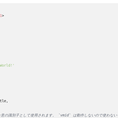
1
>
World!'
tle,

 は一意の識別子として使用されます。 `vmid` は動作しないので使わな