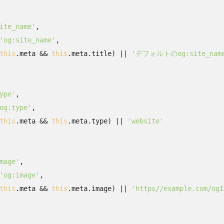
ite_name'
,

'og:site_name'
,

this
.meta && 
this
.meta.title) || 
'デフォルトのog:site_nam
ype'
,

og:type'
,

this
.meta && 
this
.meta.type) || 
'website'
mage'
,

'og:image'
,

this
.meta && 
this
.meta.image) || 
'https//example.com/ogI