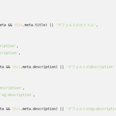
eta && 
this
.meta.title) || 
'デフォルトのタイトル'
,

ription'
,

cription'
,

ta && 
this
.meta.description) || 
'デフォルトのdescription'
escription'
,

'og:description'
,

ta && 
this
.meta.description) || 
'デフォルトのog:descriptio