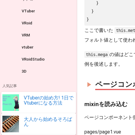
    }

VTuber
  }

}
VRoid
ここで書いた
this.me
VRM
フォルト値として使わ
vtuber
の値はどこで
this.mega
VRoidStudio
例を後述します。
3D
ページコン
人気記事
VTuberの始め方! 1日で
Vtuberになる方法
mixinを読み込む
ページコンポーネント側
大人から始めるそろば
ん
pages/page1.vue