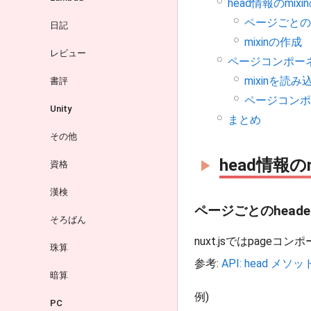
head情報のmix
ページごとの
日記
mixinの作成
レビュー
ページコンポー
mixinを読み
書評
ページコンポ
Unity
まとめ
その他
head情報の
資格
漢検
ページごとのhead
そろばん
nuxt.jsではpag
珠算
参考:
API: head メソッド
暗算
例)
PC