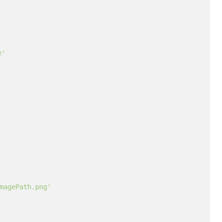
e'
magePath.png'