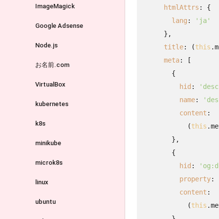
ImageMagick
htmlAttrs
: {

lang
: 
'ja'
Google Adsense
      },

Node.js
title
: (
this
.m
meta
: [

お名前.com
        {

VirtualBox
hid
: 
'desc
name
: 
'des
kubernetes
content
:

k8s
            (
this
.me
        },

minikube
        {

microk8s
hid
: 
'og:d
property
: 
linux
content
:

ubuntu
            (
this
.me
        },
