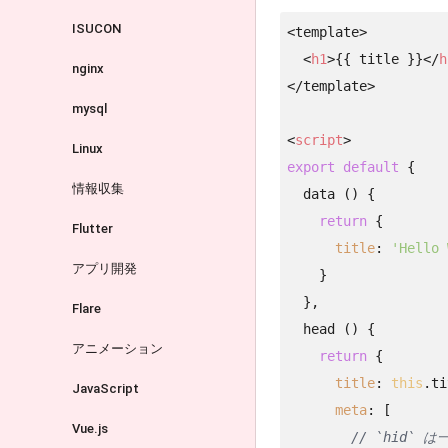
ISUCON
<template>

<
h1
>
{{ title }}
</
h
nginx
</template>

mysql
<
script
>
Linux
export
default
 {

情報収集
  data () {

return
 {

Flutter
title
: 
'Hello 
アプリ開発
    }

  },

Flare
  head () {

アニメーション
return
 {

title
: 
this
.ti
JavaScript
meta
: [

Vue.js
// `hid`