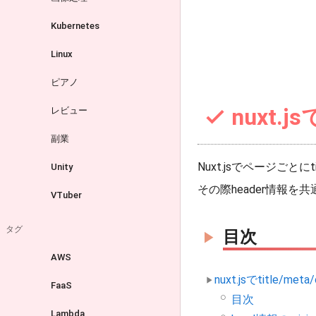
Kubernetes
Linux
ピアノ
nuxt.
レビュー
副業
Nuxt.jsでページごとに
Unity
その際header情報
VTuber
タグ
目次
AWS
nuxt.jsでtitle/
FaaS
目次
Lambda