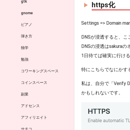
gtk
https化
gnome
Settings => Domain m
ピアノ
弾き方
DNSが浸透すると、こ
DNSの浸透はsaku
独学
1日待てば確実に行け
勉強
特にこちらでなにかす
コワーキングスペース
コインスペース
私は、自分で「Verify
かもしれないです。
副業
アドセンス
アフィリエイト
サチコ