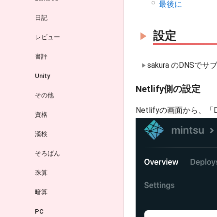
最後に
日記
設定
レビュー
書評
sakura のDNS
Unity
Netlify側の設定
その他
Netlifyの画面から、「D
資格
漢検
そろばん
珠算
暗算
PC