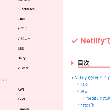
Kubernetes
Linux
ピアノ
Netl
レビュー
副業
Unity
目次
VTuber
Netlifyで独自ド
タグ
目次
AWS
設定
Netlify側の
FaaS
https化
Lambda