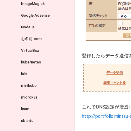
ImageMagick
Google Adsense
Node.js
お名前.com
VirtualBox
登録したらデータ送信
kubernetes
k8s
minikube
microk8s
これでDNS設定が浸
linux
http://portfolio.mintsu
ubuntu