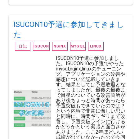
ISUCON10予選に参加してきまし
た
日記
ISUCON
NGINX
MYSQL
LINUX
ISUCON10予選に参加しまし
た。ISUCON10の予選でやった
mysql,nginx,linuxのチューニン
グ、アプリケーションの改善や
感想について記載していきま
す。結果としては予選敗退とな
ってしましたが、最後の最後ま
で目星のついている改善箇所が
あり後ちょっと時間があったら
予選突破もできていたのでは？
という内容で非常に悔しい思い
と同時に、時間ギリギリまで改
善し、予選突破ラインに行ける
かどうかという緊張と面白さが
ありました。ここ2年ほどいい
成績が出ていなかったので今回