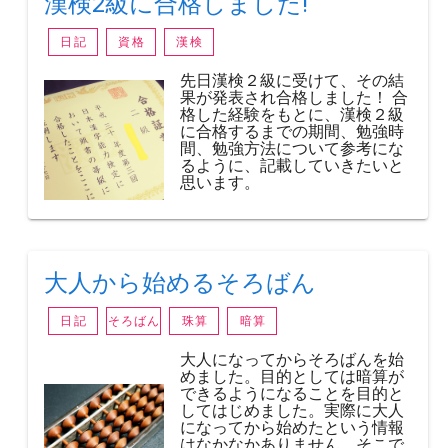
漢検2級に合格しました!
日記
資格
漢検
先日漢検２級に受けて、その結
果が発表され合格しました！ 合
格した経験をもとに、漢検２級
に合格するまでの期間、勉強時
間、勉強方法について参考にな
るように、記載していきたいと
思います。
大人から始めるそろばん
日記
そろばん
珠算
暗算
大人になってからそろばんを始
めました。目的としては暗算が
できるようになることを目的と
してはじめました。実際に大人
になってから始めたという情報
はなかなかありません。そこで